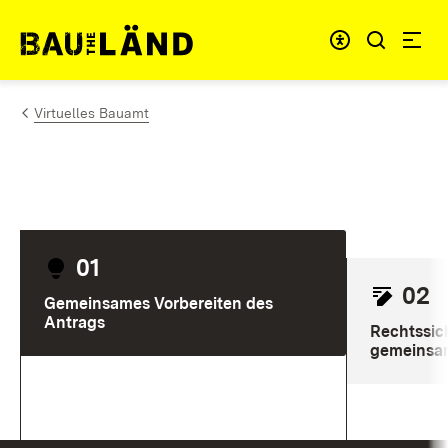
Zum Inhalt springen
Menü für barrie
Link zur Startseite
Virtuelles Bauamt
01
02
Gemeinsames Vorbereiten des
Antrags
Rechtssic
gemeinsam