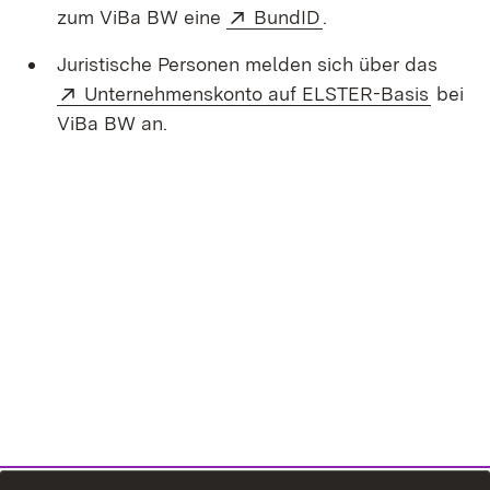
Extern:
(Öffnet in neuem F
zum ViBa BW eine
BundID
.
Juristische Personen melden sich über das
Extern:
(Öffne
Unternehmenskonto auf ELSTER-Basis
bei
ViBa BW an.