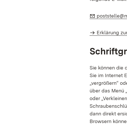
E-Mail:
poststelle@
Erklärung zur
Schriftg
Sie können die 
Sie im Internet 
„vergrößern“ ode
über das Menü „
oder „Verkleine
Schraubenschlüs
dann direkt ers
Browsern können