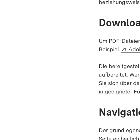
beziehungsweis
Downloa
Um PDF-Dateien
Exte
Beispiel
Ado
Die bereitgestel
aufbereitet. We
Sie sich über d
in geeigneter Fo
Navigati
Der grundlegend
Seite einheitlic