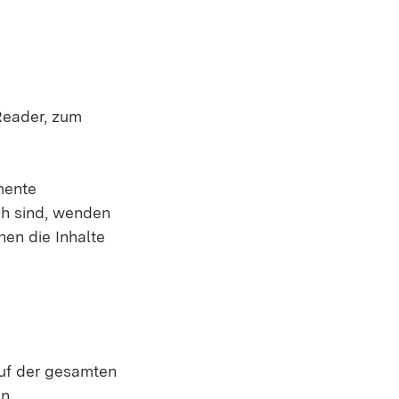
Reader, zum
umente
ch sind, wenden
nen die Inhalte
auf der gesamten
n.