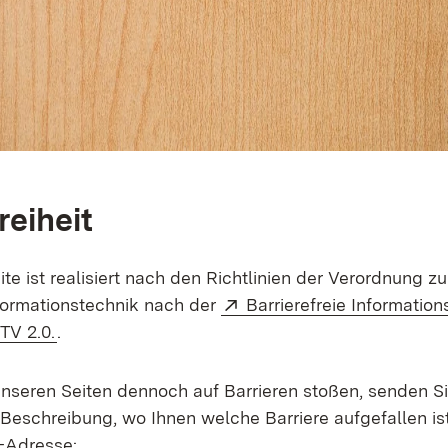
reiheit
ite ist realisiert nach den Richtlinien der Verordnung z
Extern:
nformationstechnik nach der
Barrierefreie Information
(Öffnet in neuem Fenster)
TV 2.0.
.
unseren Seiten dennoch auf Barrieren stoßen, senden Si
 Beschreibung, wo Ihnen welche Barriere aufgefallen ist
-Adresse: