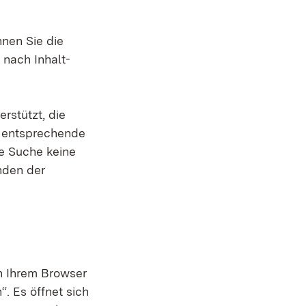
nnen Sie die
 nach Inhalt-
rstützt, die
d entsprechende
re Suche keine
inden der
in Ihrem Browser
“. Es öffnet sich