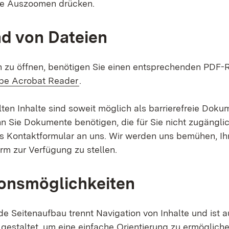
e Auszoomen drücken.
d von Dateien
 zu öffnen, benötigen Sie einen entsprechenden PDF-
rn:
(Öffnet in neuem Fenster)
be Acrobat Reader
.
lten Inhalte sind soweit möglich als barrierefreie Dok
nn Sie Dokumente benötigen, die für Sie nicht zugängli
as Kontaktformular an uns. Wir werden uns bemühen, Ih
rm zur Verfügung zu stellen.
onsmöglichkeiten
e Seitenaufbau trennt Navigation von Inhalte und ist 
h gestaltet, um eine einfache Orientierung zu ermögliche