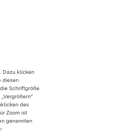
. Dazu klicken
e diesen
 die Schriftgröße
 „Vergrößern“
nklicken des
ür Zoom ist
len genannten
n-