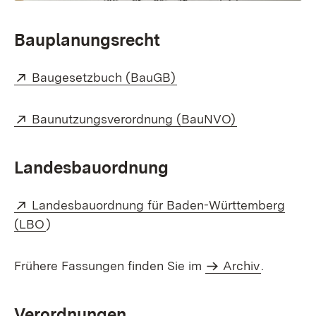
Bauplanungsrecht
Extern:
(Öffnet in neuem Fenste
Baugesetzbuch (BauGB)
Extern:
(Öffnet in ne
Baunutzungsverordnung (BauNVO)
Landesbauordnung
Extern:
Landesbauordnung für Baden-Württemberg
(Öffnet in neuem Fenster)
(LBO
)
Frühere Fassungen finden Sie im
Archiv
.
Verordnungen