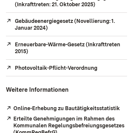
(Inkrafttreten: 21. Oktober 2025)
(Öffnet in neu
Extern:
Gebäudeenergiegesetz (Novellierung: 1.
Januar 2024)
(Öffnet in neuem Fenster)
Extern:
Erneuerbare-Wärme-Gesetz (Inkrafttreten
2015)
(Öffnet in neuem Fenster)
Extern:
Photovoltaik-Pflicht-Verordnung
(Öffnet in ne
Weitere Informationen
Extern:
Online-Erhebung zu Bautätigkeitsstatistik
(Öffn
Extern:
Erteilte Genehmigungen im Rahmen des
Kommunalen Regelungsbefreiungsgesetzes
(KommRegBefrG)
(Öffnet in neuem Fenster)