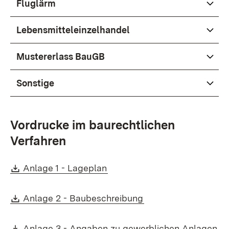
Fluglärm
Lebensmitteleinzelhandel
Mustererlass BauGB
Sonstige
Vordrucke im baurechtlichen
Verfahren
Download:
(Öffnet in neuem Fenster)
Anlage 1 - Lageplan
Download:
(Öffnet in neuem Fe
Anlage 2 - Baubeschreibung
Download:
(Ö
Anlage 3 - Angaben zu gewerblichen Anlagen