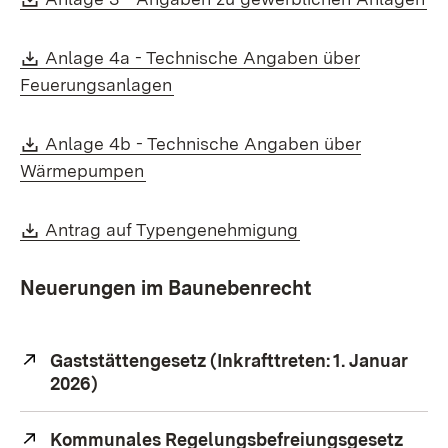
Download:
Anlage 4a - Technische Angaben über
(Öffnet in neuem Fenster)
Feuerungsanlagen
Download:
Anlage 4b - Technische Angaben über
(Öffnet in neuem Fenster)
Wärmepumpen
Download:
(Öffnet in neuem 
Antrag auf Typengenehmigung
Neuerungen im Baunebenrecht
Extern:
Gaststättengesetz (Inkrafttreten: 1. Januar
2026)
(Öffnet in neuem Fenster)
Extern:
Kommunales Regelungsbefreiungsgesetz